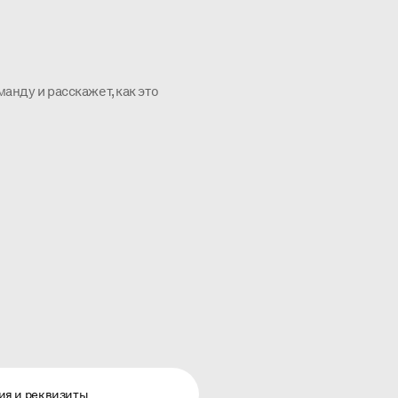
?
нду и расскажет, как это
ия и реквизиты