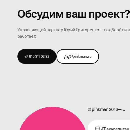
Обсудим ваш проект
Управляющий партнер Юрий Григоренко — подберёт кома
работает.
+7 915 311 03 32
grig@pinkman.ru
© pinkman 2016—…
ИТ-аккредитац