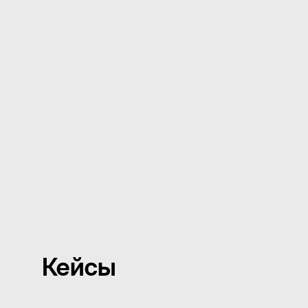
стратегия + дизайн
Подробнее
ивенты
Подробнее
Кейсы